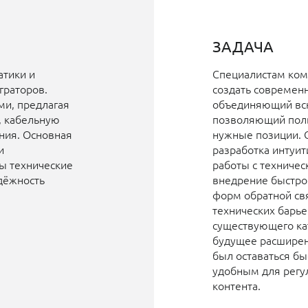
ЗАДАЧА
тики и
Специалистам ком
граторов.
создать современн
и, предлагая
объединяющий вс
, кабельную
позволяющий поль
ния. Основная
нужные позиции.
и
разработка интуит
ы технические
работы с техниче
адёжность
внедрение быстро
форм обратной свя
технических барье
существующего кат
будущее расширен
был оставаться б
удобным для регу
контента.