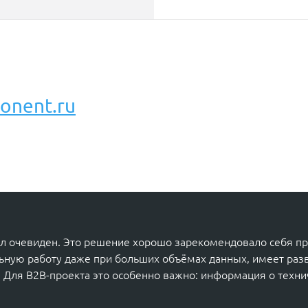
onent.ru
л очевиден. Это решение хорошо зарекомендовало себя при
ильную работу даже при больших объёмах данных, имеет ра
 Для B2B-проекта это особенно важно: информация о технич