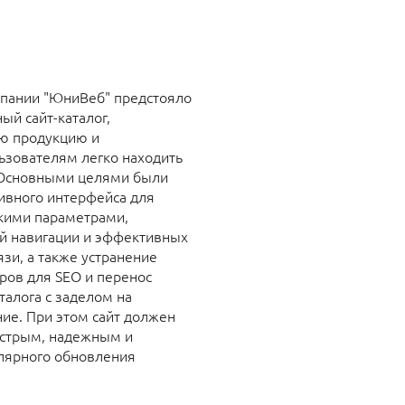
пании "ЮниВеб" предстояло
ый сайт-каталог,
ю продукцию и
зователям легко находить
 Основными целями были
ивного интерфейса для
скими параметрами,
й навигации и эффективных
зи, а также устранение
ров для SEO и перенос
алога с заделом на
ие. При этом сайт должен
ыстрым, надежным и
лярного обновления