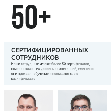
50
+
СЕРТИФИЦИРОВАННЫХ
СОТРУДНИКОВ
Наши сотрудники имеют более 50 сертификатов,
подтверждающих уровень компетенций, ежегодно
ЗАЙЧИКОВ ИВАН
СЕРГЕЙ РУБЦОВ
они проходят обучение и повышают свою
Генеральный
Руководитель отдела
квалификацию
директор
продвижения