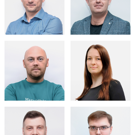
ПЕТРОВ ИЛЬЯ
Руководитель отдела
КРАСНОВА
продаж в
ЕКАТЕРИНА
направлении
"Разработка"
Менеджер проектов
УРЕНЕВ
РАДЮКИН ПАВЕЛ
КОНСТАНТИН
Руководитель отдела
Руководитель отдела
проект-менеджеров
разработки