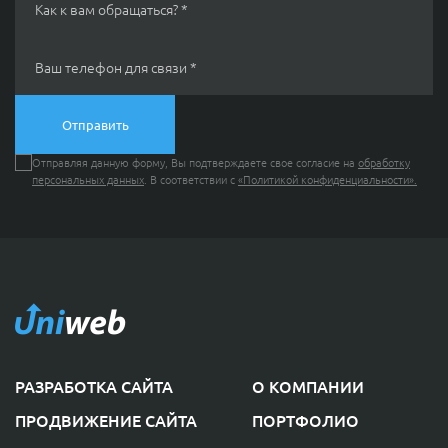
Как к вам обращаться? *
Свяжитесь с нами через любой удобный
мессенджер!
Ваш телефон для связи *
Telegram
MAX
Отправляя данную форму, Вы подтверждаете свое согласие на
обработку
персональных данных
. В соответствии с
«Политикой конфиденциальности».
КОНТАКТЫ
РАЗРАБОТКА САЙТА
О КОМПАНИИ
ПРОДВИЖЕНИЕ САЙТА
ПОРТФОЛИО