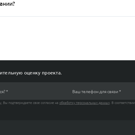
ании?
ительную оценку проекта.
ся? *
Ваш телефон для связи *
, Вы подтверждаете свое согласие на
обработку персональных данных
. В соответствии