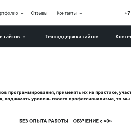
+7
ртфолио
Отзывы
Контакты
е сайтов
Техподдержка сайтов
Конте
 с
ы поискового продвижения сайтов наших клиентов
Выгрузка на
4.4%
3.6%
СРЕДНЯЯ
КОНВЕРСИЯ
ков программирования, применять их на практике, уча
86%
67%
я, поднимать уровень своего профессионализма, то мы
СРЕДНИЙ %
В ТОП 10
БЕЗ ОПЫТА РАБОТЫ – ОБУЧЕНИЕ с «0»