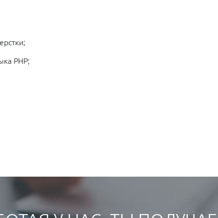
ерстки;
ыка PHP;