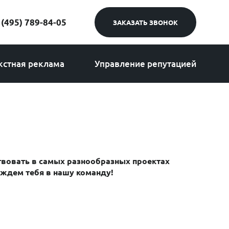
 (495) 789-84-05
ЗАКАЗАТЬ ЗВОНОК
кстная реклама
Управление репутацией
NPS Компании
NPS Компании
87%
87%
ствовать в самых разнообразных проектах
 ждем тебя в нашу команду!