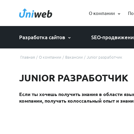
О компании
По
Разработка сайтов
SEO-продвижени
Главная
/
О компании
/
Вакансии
/
Junior разработчик
Разработка интернет-магазина
Продвижение по позициям
Интеграция
Результат
Разработка корпоративного сайта
Продвижение по лидам
JUNIOR РАЗРАБОТЧИК
Создание личного кабинета
Продвижение по трафику
СРЕДНЯЯ
КОНВЕРСИЯ
Если ты хочешь получить знания в области язы
Внедрение битрикс 24
GEO продвижение
СРЕДНИЙ %
компании, получать колоссальный опыт и знани
В ТОП 10
Создание лендинга
Создание сайта на шаблоне