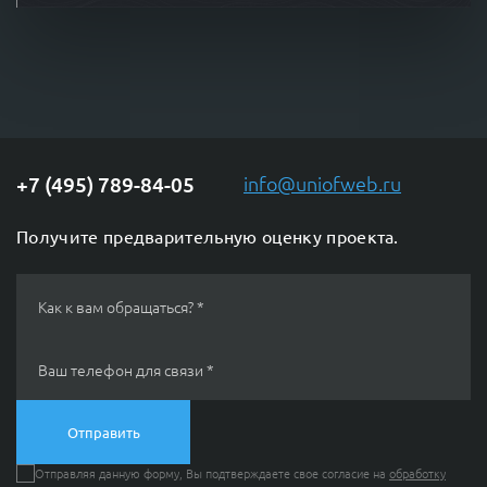
+7 (495) 789-84-05
info@uniofweb.ru
Получите предварительную оценку проекта.
ChatApp
online
Как к вам обращаться? *
Мессенджеры
Ваш телефон для связи *
Свяжитесь с нами через любой удобный
мессенджер!
Отправляя данную форму, Вы подтверждаете свое согласие на
обработку
Telegram
MAX