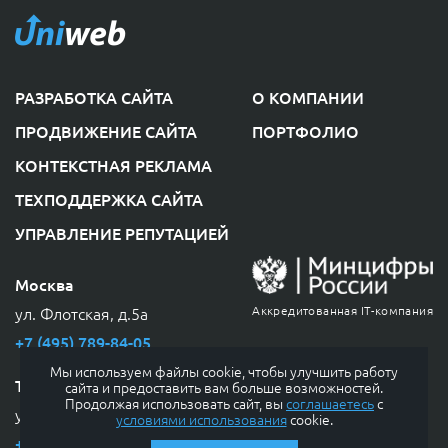
РАЗРАБОТКА САЙТА
О КОМПАНИИ
ПРОДВИЖЕНИЕ САЙТА
ПОРТФОЛИО
КОНТЕКСТНАЯ РЕКЛАМА
ТЕХПОДДЕРЖКА САЙТА
УПРАВЛЕНИЕ РЕПУТАЦИЕЙ
Москва
ул. Флотская, д.5а
Аккредитованная IT-компания
+7 (495) 789-84-05
© 2009-2026 ООО «ЮниВеб»
Мы используем файлы cookie, чтобы улучшить работу
Согласие на обработку
Тула
сайта и предоставить вам больше возможностей.
персональных данных
Продолжая использовать сайт, вы
соглашаетесь
с
ул. Тургеневская, д.50, оф. 101
условиями использования
cookie.
Политика
+7 (4872) 711-412
конфиденциальности