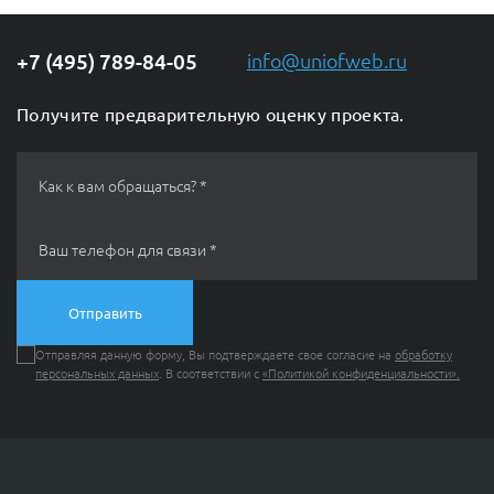
+7 (495) 789-84-05
info@uniofweb.ru
Получите предварительную оценку проекта.
ChatApp
online
Как к вам обращаться? *
Мессенджеры
Ваш телефон для связи *
Свяжитесь с нами через любой удобный
мессенджер!
Отправляя данную форму, Вы подтверждаете свое согласие на
обработку
Telegram
MAX
персональных данных
. В соответствии с
«Политикой конфиденциальности».
КОНТАКТЫ