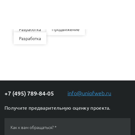
Разработка
Продвижение
Столичная Налоговая Консультация
ChatApp
Разработка
Продвижение
online
Разработка
Разработка
Продвижение
Мессенджеры
Разработка
Свяжитесь с нами через любой удобный
мессенджер!
Telegram
MAX
+7 (495) 789-84-05
info@uniofweb.ru
Получите предварительную оценку проекта.
Как к вам обращаться? *