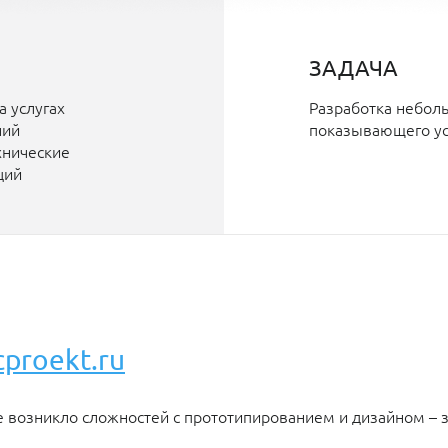
ЗАДАЧА
 услугах
Разработка небол
ний
показывающего ус
хнические
ций
cproekt.ru
не возникло сложностей с прототипированием и дизайном – 